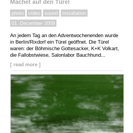
Machet auf den Türel
photo
video
sound
installation
01. December 2008
An jedem Tag an den Adventwochenenden wurde
in Berlin/Rixdorf ein Türel geöffnet. Die Türel
waren: der Böhmische Gottesacker, K+K Volkart,
die Fallobstwiese, Salonlabor Bauchhund...
[ read more ]