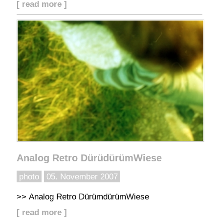
[ read more ]
Analog Retro DürüdürümWiese
photo
05. November 2007
>> Analog Retro DürümdürümWiese
[ read more ]