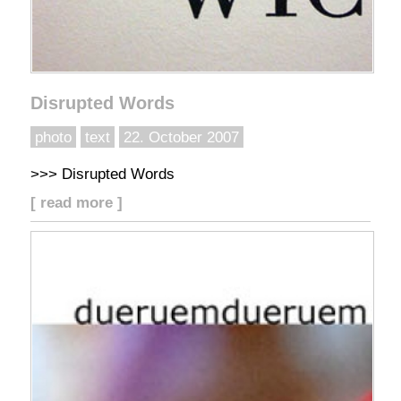
Disrupted Words
photo
text
22. October 2007
>>> Disrupted Words
[ read more ]