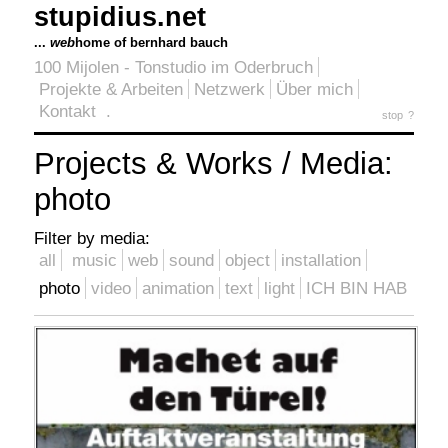
stupidius.net
...
web
home of bernhard bauch
100 Mijolen - Tonstudio im Oderbruch
Projekte & Arbeiten
Netzwerk
Über mich
Kontakt
.
stop
?
Projects & Works / Media:
photo
Filter by media:
all
music
web
sound
object
installation
photo
video
animation
text
light
ICH BIN HAB