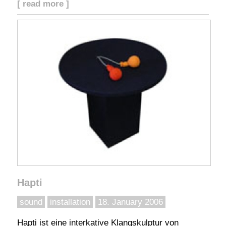
[ read more ]
Hapti
sound
installation
18. January 2006
Hapti ist eine interkative Klangskulptur von