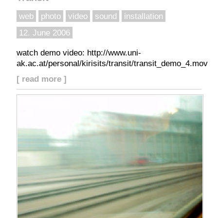
web
photo
video
sound
installation
12. June 2006
watch demo video: http://www.uni-
ak.ac.at/personal/kirisits/transit/transit_demo_4.mov
[ read more ]