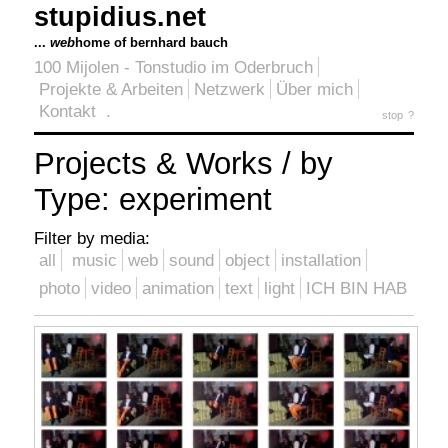
stupidius.net
...
web
home of bernhard bauch
100 Mijolen - Tonstudio im Oderbruch
Projekte & Arbeiten
Netzwerk
Über mich
Kontakt
.
stop
?
Projects & Works / by
Type: experiment
Filter by media:
all
music
web
sound
object
installation
photo
video
animation
text
light
ICH BIN HAB