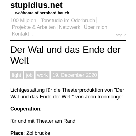
stupidius.net
...
web
home of bernhard bauch
100 Mijolen - Tonstudio im Oderbruch
Projekte & Arbeiten
Netzwerk
Über mich
Kontakt
.
stop
?
Der Wal und das Ende der
Welt
light
job
work
19. December 2020
Lichtgestaltung für die Theaterproduktion von "Der
Wal und das Ende der Welt" von John Ironmonger
Cooperation
:
für und mit Theater am Rand
Place
: Zollbrücke