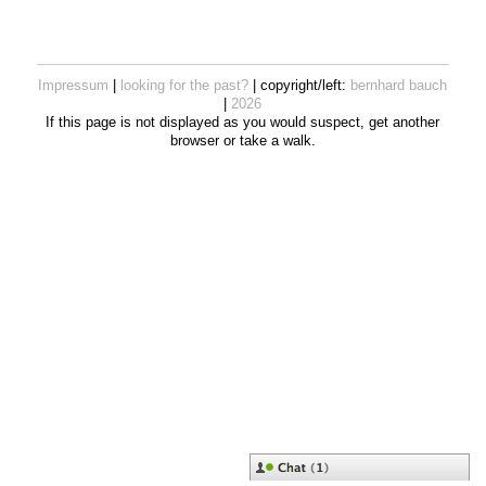
Impressum
|
looking for the past?
| copyright/left:
bernhard bauch
|
2026
If this page is not displayed as you would suspect, get another
browser or take a walk.