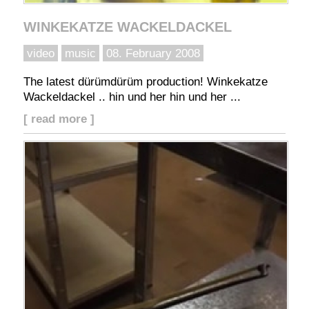
WINKEKATZE WACKELDACKEL
video
music
08. February 2008
The latest dürümdürüm production! Winkekatze
Wackeldackel .. hin und her hin und her ...
[ read more ]