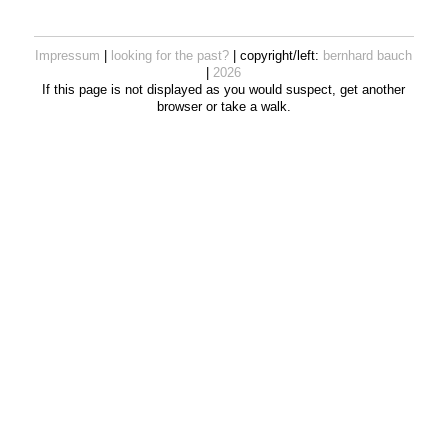
Impressum
|
looking for the past?
| copyright/left:
bernhard bauch
|
2026
If this page is not displayed as you would suspect, get another
browser or take a walk.