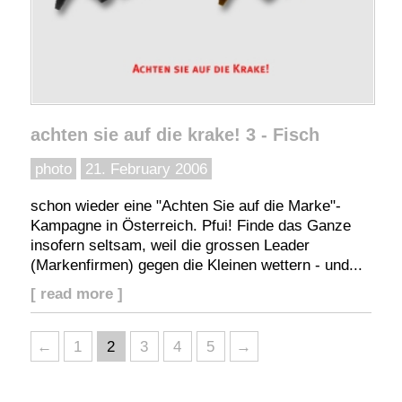
achten sie auf die krake! 3 - Fisch
photo
21. February 2006
schon wieder eine "Achten Sie auf die Marke"-
Kampagne in Österreich. Pfui! Finde das Ganze
insofern seltsam, weil die grossen Leader
(Markenfirmen) gegen die Kleinen wettern - und...
[ read more ]
←
1
2
3
4
5
→