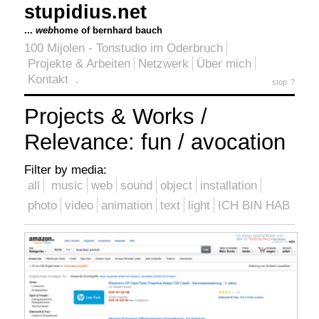
stupidius.net
...
web
home of bernhard bauch
100 Mijolen - Tonstudio im Oderbruch
Projekte & Arbeiten
Netzwerk
Über mich
Kontakt
.
stop
?
Projects & Works /
Relevance: fun / avocation
Filter by media:
all
music
web
sound
object
installation
photo
video
animation
text
light
ICH BIN HAB