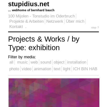
stupidius.net
...
web
home of bernhard bauch
100 Mijolen - Tonstudio im Oderbruch
Projekte & Arbeiten
Netzwerk
Über mich
Kontakt
.
stop
?
Projects & Works / by
Type: exhibition
Filter by media:
all
music
web
sound
object
installation
photo
video
animation
text
light
ICH BIN HAB