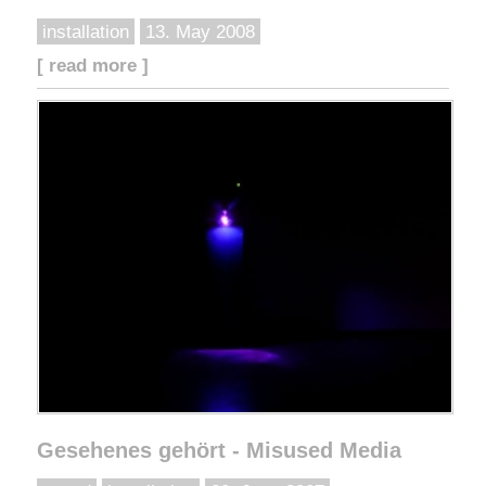
installation
13. May 2008
[ read more ]
Gesehenes gehört - Misused Media