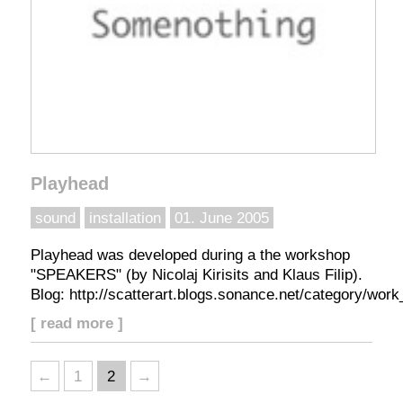
Playhead
sound
installation
01. June 2005
Playhead was developed during a the workshop
"SPEAKERS" (by Nicolaj Kirisits and Klaus Filip).
Blog: http://scatterart.blogs.sonance.net/category/wor
[ read more ]
←
1
2
→