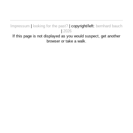
Impressum
|
looking for the past?
| copyright/left:
bernhard bauch
|
2026
If this page is not displayed as you would suspect, get another
browser or take a walk.