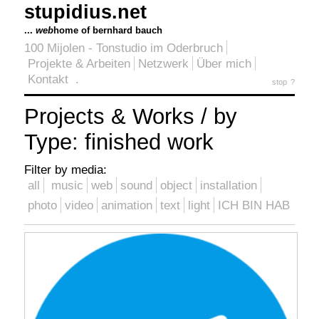
stupidius.net
...
web
home of bernhard bauch
100 Mijolen - Tonstudio im Oderbruch
Projekte & Arbeiten
Netzwerk
Über mich
Kontakt
.
stop
?
Projects & Works / by
Type: finished work
Filter by media:
all
music
web
sound
object
installation
photo
video
animation
text
light
ICH BIN HAB