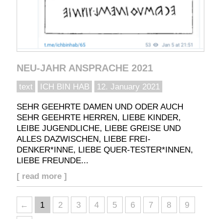
NEU-JAHR ANSPRACHE 2021
text
ICH BIN HAB
12. January 2021
SEHR GEEHRTE DAMEN UND ODER AUCH
SEHR GEEHRTE HERREN, LIEBE KINDER,
LEIBE JUGENDLICHE, LIEBE GREISE UND
ALLES DAZWISCHEN, LIEBE FREI-
DENKER*INNE, LIEBE QUER-TESTER*INNEN,
LIEBE FREUNDE...
[ read more ]
←
1
2
3
4
5
6
7
8
9