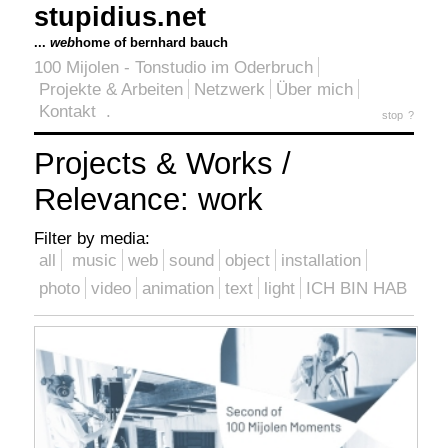
stupidius.net
...
web
home of bernhard bauch
100 Mijolen - Tonstudio im Oderbruch
Projekte & Arbeiten
Netzwerk
Über mich
Kontakt
.
stop
?
Projects & Works /
Relevance: work
Filter by media:
all
music
web
sound
object
installation
photo
video
animation
text
light
ICH BIN HAB